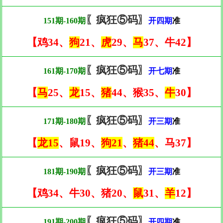
〖疯狂⑤码〗
151期-160期
开四期
准
【鸡34、
狗
21、
虎
29、
马
37、牛42】
〖疯狂⑤码〗
161期-170期
开七期
准
【
马
25、
龙
15、
猪
44、猴35、
牛
30】
〖疯狂⑤码〗
171期-180期
开三期
准
【
龙15
、鼠19、
狗21
、
猪44
、马37】
〖疯狂⑤码〗
181期-190期
开三期
准
【鸡34、牛30、猪20、
鼠
31、
羊
12】
〖疯狂⑤码〗
191期-200期
开四期
准