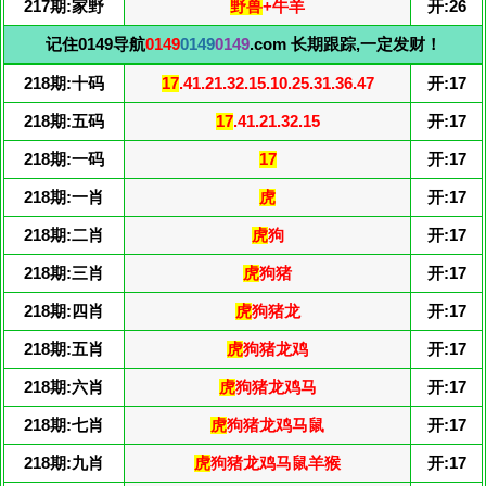
217期:家野
野兽
+牛羊
开:26
记住0149导航
0149
0149
0149
.com 长期跟踪,一定发财！
218期:十码
17
.41.21.32.15.10.25.31.36.47
开:17
218期:五码
17
.41.21.32.15
开:17
218期:一码
17
开:17
218期:一肖
虎
开:17
218期:二肖
虎
狗
开:17
218期:三肖
虎
狗猪
开:17
218期:四肖
虎
狗猪龙
开:17
218期:五肖
虎
狗猪龙鸡
开:17
218期:六肖
虎
狗猪龙鸡马
开:17
218期:七肖
虎
狗猪龙鸡马鼠
开:17
218期:九肖
虎
狗猪龙鸡马鼠羊猴
开:17