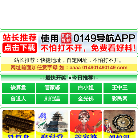
站长推荐：快捷地址，自定网址，不怕打不开。
网址前面加任意字母 如：aaaa.014901490149.com
↓↓
最快开奖
●
今日推荐
↓↓
铁算盘
管家婆
白小姐
王中王
曾道人
刘伯温
金光佛
彩民网