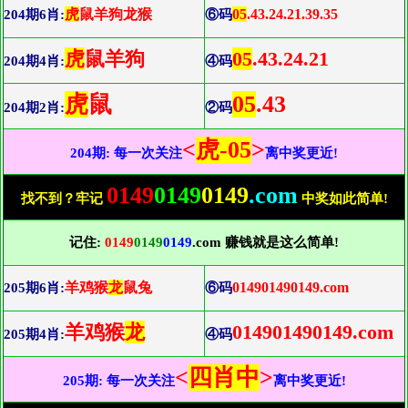
虎
鼠羊狗龙猴
05
.43.24.21.39.35
204期6肖:
⑥码
虎
鼠羊狗
05
.43.24.21
204期4肖:
④码
虎
鼠
05
.43
204期2肖:
②码
<
虎-05
>
204期: 每一次关注
离中奖更近!
0149
0149
0149
.com
找不到？牢记
中奖如此简单!
记住:
0149
0149
0149
.com 赚钱就是这么简单!
羊鸡猴
龙
鼠兔
014901490149.com
205期6肖:
⑥码
羊鸡猴
龙
014901490149.com
205期4肖:
④码
<
四肖中
>
205期: 每一次关注
离中奖更近!