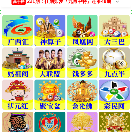
221期：佳期如梦『九肖中特』连准48期
高手榜