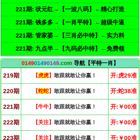
221期: 状元红→【一波八码】←精心打造
221期: 钱多多→【一肖平特】←超级牛逼
221期: 管家婆→【三肖必中特】←实力料
221期: 九点半→【九码必中特】←免费领
0149
0149
0149
.com
导航【平特一肖】
219期
开:虎29准
【
虎虎
】
敢跟就敢让你赢！
220期
开:蛇38准
【
蛇蛇
】
敢跟就敢让你赢！
221期
开:￥00准
【牛牛】
敢跟就敢让你赢！
222期
开:￥00准
【关注】
敢跟就敢让你赢！
223期
开:￥00准
【关注】
敢跟就敢让你赢！