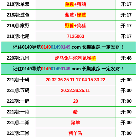
218期:单双
单数
+猪鸡
开:17
218期:波色
蓝波+
绿波
开:17
218期:家野
野兽
+狗猪
开:17
218期:七尾
7125063
开:17
记住0149导航
0149
0149
0149
.com 长期跟踪,一定发财！
220期:九肖
虎马兔牛蛇狗鼠猴
羊
开:48
记住0149导航
0149
0149
0149
.com 长期跟踪,一定发财！
221期:十码
20.32.36.25.11.17.04.15.33.22
开:00
221期:五码
20.32.36.25.11
开:00
221期:一码
20
开:00
221期:一肖
猪
开:00
221期:二肖
猪羊
开:00
221期:三肖
猪羊马
开:00