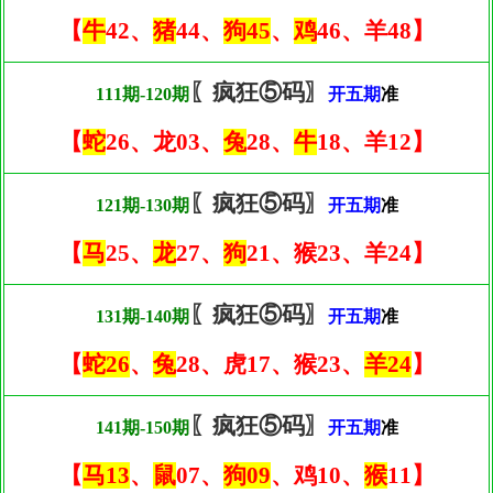
【
牛
42、
猪
44、
狗45
、
鸡
46、羊48】
〖疯狂⑤码〗
111期-120期
开五期
准
【
蛇
26、龙03、
兔
28、
牛
18、羊12】
〖疯狂⑤码〗
121期-130期
开五期
准
【
马
25、
龙
27、
狗
21、猴23、羊24】
〖疯狂⑤码〗
131期-140期
开五期
准
【
蛇26
、
兔
28、虎17、猴23、
羊24
】
〖疯狂⑤码〗
141期-150期
开五期
准
【
马13
、
鼠
07、
狗09
、鸡10、
猴
11】