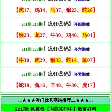
【
虎
17、鸡34、
马
37、猴23、
蛇26
】
〖疯狂⑤码〗
201期-210期
开四期
准
【
猴
23、
龙
27、牛30、鸡46、
马
01】
〖疯狂⑤码〗
211期-220期
开六期
准
【
牛
30、
虎
29、
猴35
、
蛇14
、
鼠
07】
〖疯狂⑤码〗
221期-230期
开零期
准
【蛇38、兔16、羊48、牛30、虎17】
↓↓★★★澳门优秀网站推荐二★★★↓↓
221期: 铁算盘【内部④码中】致富好料