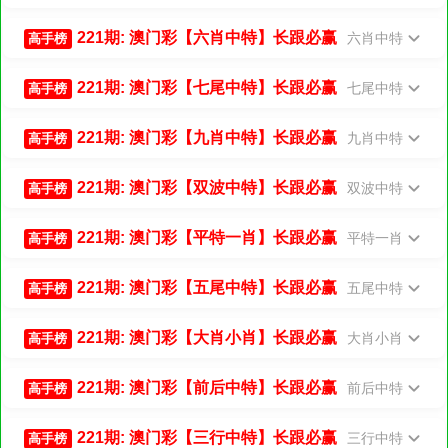
221期: 澳门彩【六肖中特】长跟必赢
六肖中特
高手榜
221期: 澳门彩【七尾中特】长跟必赢
七尾中特
高手榜
221期: 澳门彩【九肖中特】长跟必赢
九肖中特
高手榜
221期: 澳门彩【双波中特】长跟必赢
双波中特
高手榜
221期: 澳门彩【平特一肖】长跟必赢
平特一肖
高手榜
221期: 澳门彩【五尾中特】长跟必赢
五尾中特
高手榜
221期: 澳门彩【大肖小肖】长跟必赢
大肖小肖
高手榜
221期: 澳门彩【前后中特】长跟必赢
前后中特
高手榜
221期: 澳门彩【三行中特】长跟必赢
三行中特
高手榜